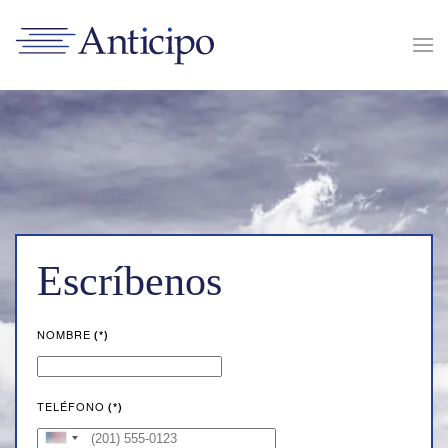
Skip to main content
Escríbenos
NOMBRE
(*)
TELÉFONO
(*)
United